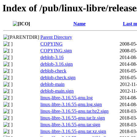
Index of /pub/linux-libre/releas
Name
Last m
Parent Directory
COPYING
2008-05-
COPYING.sign
2008-05-
deblob-3.16
2014-08-
deblob-3.16.sign
2014-08-
deblob-check
2016-05-
deblob-check.sign
2016-05-
deblob-main
2012-11
deblob-main.sign
2012-11
linux-libre-3.16.55-gnu.log
2014-08-
linux-libre-3.16.55-gnu.log.sign
2014-08-
linux-libre-3.16.55-gnu.tar.bz2.sign
2018-03-
linux-libre-3.16.55-gnu.tar.lz.sign
2018-03-
linux-libre-3.16.55-gnu.tar.sign
2018-03-
linux-libre-3.16.55-gnu.tar.xz.sign
2018-03-