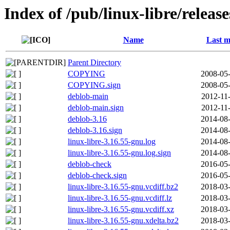
Index of /pub/linux-libre/releas
Name
Last m
Parent Directory
COPYING
2008-05-
COPYING.sign
2008-05-
deblob-main
2012-11
deblob-main.sign
2012-11
deblob-3.16
2014-08-
deblob-3.16.sign
2014-08-
linux-libre-3.16.55-gnu.log
2014-08-
linux-libre-3.16.55-gnu.log.sign
2014-08-
deblob-check
2016-05-
deblob-check.sign
2016-05-
linux-libre-3.16.55-gnu.vcdiff.bz2
2018-03-
linux-libre-3.16.55-gnu.vcdiff.lz
2018-03-
linux-libre-3.16.55-gnu.vcdiff.xz
2018-03-
linux-libre-3.16.55-gnu.xdelta.bz2
2018-03-