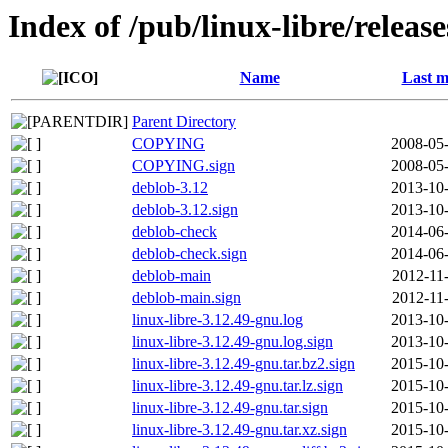
Index of /pub/linux-libre/releas
Name
Last m
Parent Directory
COPYING
2008-05-
COPYING.sign
2008-05-
deblob-3.12
2013-10-
deblob-3.12.sign
2013-10-
deblob-check
2014-06-
deblob-check.sign
2014-06-
deblob-main
2012-11
deblob-main.sign
2012-11
linux-libre-3.12.49-gnu.log
2013-10-
linux-libre-3.12.49-gnu.log.sign
2013-10-
linux-libre-3.12.49-gnu.tar.bz2.sign
2015-10-
linux-libre-3.12.49-gnu.tar.lz.sign
2015-10-
linux-libre-3.12.49-gnu.tar.sign
2015-10-
linux-libre-3.12.49-gnu.tar.xz.sign
2015-10-