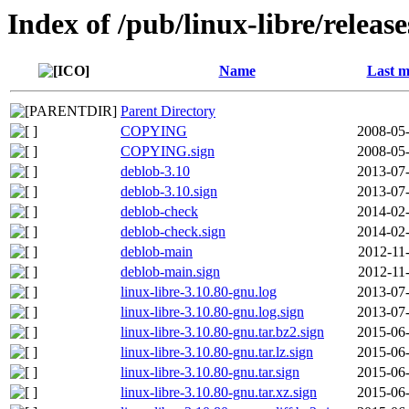
Index of /pub/linux-libre/releas
Name
Last m
Parent Directory
COPYING
2008-05-
COPYING.sign
2008-05-
deblob-3.10
2013-07-
deblob-3.10.sign
2013-07-
deblob-check
2014-02-
deblob-check.sign
2014-02-
deblob-main
2012-11
deblob-main.sign
2012-11
linux-libre-3.10.80-gnu.log
2013-07-
linux-libre-3.10.80-gnu.log.sign
2013-07-
linux-libre-3.10.80-gnu.tar.bz2.sign
2015-06-
linux-libre-3.10.80-gnu.tar.lz.sign
2015-06-
linux-libre-3.10.80-gnu.tar.sign
2015-06-
linux-libre-3.10.80-gnu.tar.xz.sign
2015-06-