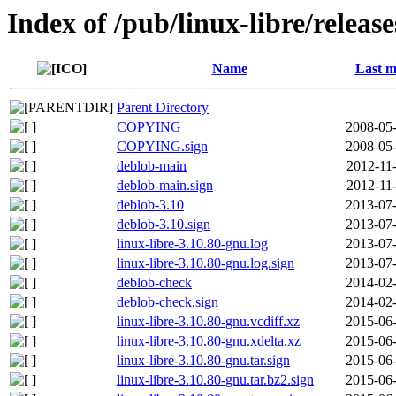
Index of /pub/linux-libre/releas
Name
Last m
Parent Directory
COPYING
2008-05-
COPYING.sign
2008-05-
deblob-main
2012-11
deblob-main.sign
2012-11
deblob-3.10
2013-07-
deblob-3.10.sign
2013-07-
linux-libre-3.10.80-gnu.log
2013-07-
linux-libre-3.10.80-gnu.log.sign
2013-07-
deblob-check
2014-02-
deblob-check.sign
2014-02-
linux-libre-3.10.80-gnu.vcdiff.xz
2015-06-
linux-libre-3.10.80-gnu.xdelta.xz
2015-06-
linux-libre-3.10.80-gnu.tar.sign
2015-06-
linux-libre-3.10.80-gnu.tar.bz2.sign
2015-06-