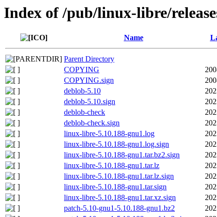
Index of /pub/linux-libre/releas
Name
La
Parent Directory
COPYING
200
COPYING.sign
200
deblob-5.10
202
deblob-5.10.sign
202
deblob-check
202
deblob-check.sign
202
linux-libre-5.10.188-gnu1.log
202
linux-libre-5.10.188-gnu1.log.sign
202
linux-libre-5.10.188-gnu1.tar.bz2.sign
202
linux-libre-5.10.188-gnu1.tar.lz
202
linux-libre-5.10.188-gnu1.tar.lz.sign
202
linux-libre-5.10.188-gnu1.tar.sign
202
linux-libre-5.10.188-gnu1.tar.xz.sign
202
patch-5.10-gnu1-5.10.188-gnu1.bz2
202