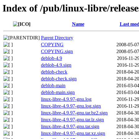
Index of /pub/linux-libre/releas
Name
Last mod
Parent Directory
COPYING
2008-05-07
COPYING.sign
2008-05-07
deblob-4.9
2016-11-29
deblob-4.9.sign
2016-11-29
deblob-check
2018-04-20
deblob-check.sign
2018-04-20
deblob-main
2016-03-04
deblob-main.sign
2016-03-04
linux-libre-4.9.97-gnu.log
2016-11-29
linux-libre-4.9.97-gnu.log.sign
2016-11-29
linux-libre-4.9.97-gnu.tar.bz2.sign
2018-04-30
linux-libre-4.9.97-gnu.tar.lz.sign
2018-04-30
linux-libre-4.9.97-gnu.tar.sign
2018-04-30
linux-libre-4.9.97-gnu.tar.xz.sign
2018-04-30