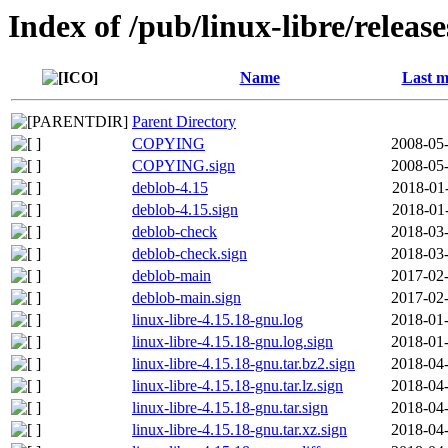
Index of /pub/linux-libre/relea
Name
Last m
Parent Directory
COPYING
2008-05-
COPYING.sign
2008-05-
deblob-4.15
2018-01
deblob-4.15.sign
2018-01
deblob-check
2018-03-
deblob-check.sign
2018-03-
deblob-main
2017-02-
deblob-main.sign
2017-02-
linux-libre-4.15.18-gnu.log
2018-01-
linux-libre-4.15.18-gnu.log.sign
2018-01-
linux-libre-4.15.18-gnu.tar.bz2.sign
2018-04-
linux-libre-4.15.18-gnu.tar.lz.sign
2018-04-
linux-libre-4.15.18-gnu.tar.sign
2018-04-
linux-libre-4.15.18-gnu.tar.xz.sign
2018-04-