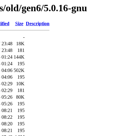
es/old/gen6/5.0.16-gnu
ified
Size
Description
-
 23:48
18K
 23:48
181
 01:24
144K
 01:24
195
 04:06
502K
 04:06
195
 02:29
10K
 02:29
181
 05:26
80K
 05:26
195
 08:21
195
 08:22
195
 08:20
195
 08:21
195