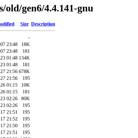
es/old/gen6/4.4.141-gnu
odified
Size
Description
-
07 23:48
18K
07 23:48
181
23 01:48
134K
23 01:48
181
27 21:56
678K
27 21:56
195
-26 01:15
10K
-26 01:15
181
23 02:26
80K
23 02:26
195
17 21:51
195
17 21:52
195
17 21:50
195
17 21:51
195