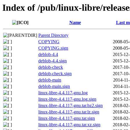
Index of /pub/linux-libre/releas
Name
Last m
Parent Directory
COPYING
2008-05-
COPYING.sign
2008-05-
deblob-4.4
2015-12-
deblob-4.4.sign
2015-12-
deblob-check
2017-10-
deblob-check.sign
2017-10-
deblob-main
2014-11-
deblob-main.sign
2014-11-
linux-libre-4.4.117-gnu.log
2015-12-
linux-libre-4.4.117-gnu.log.sign
2015-12-
linux-libre-4.4.117-gnu.tar.bz2.sign
2018-02-
linux-libre-4.4.117-gnu.tar.lz.sign
2018-02-
linux-libre-4.4.117-gnu.tar.sign
2018-02-
linux-libre-4.4.117-gnu.tar.xz.sign
2018-02-