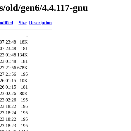
es/old/gen6/4.4.117-gnu
odified
Size
Description
-
07 23:48
18K
07 23:48
181
23 01:48
134K
23 01:48
181
27 21:56
678K
27 21:56
195
26 01:15
10K
26 01:15
181
23 02:26
80K
23 02:26
195
23 18:22
195
23 18:24
195
23 18:22
195
23 18:23
195