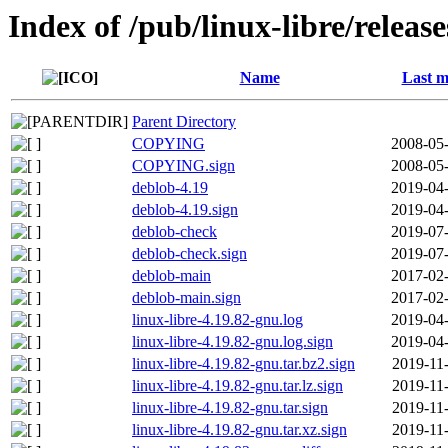
Index of /pub/linux-libre/releas
Name
Last m
Parent Directory
COPYING
2008-05-
COPYING.sign
2008-05-
deblob-4.19
2019-04-
deblob-4.19.sign
2019-04-
deblob-check
2019-07-
deblob-check.sign
2019-07-
deblob-main
2017-02-
deblob-main.sign
2017-02-
linux-libre-4.19.82-gnu.log
2019-04-
linux-libre-4.19.82-gnu.log.sign
2019-04-
linux-libre-4.19.82-gnu.tar.bz2.sign
2019-11
linux-libre-4.19.82-gnu.tar.lz.sign
2019-11
linux-libre-4.19.82-gnu.tar.sign
2019-11
linux-libre-4.19.82-gnu.tar.xz.sign
2019-11