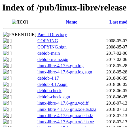
Index of /pub/linux-libre/releas
Name
Last mod
Parent Directory
COPYING
2008-05-07
COPYING.sign
2008-05-07
deblob-main
2017-02-06
deblob-main.sign
2017-02-06
linux-libre-4.17.6-gnu.log
2018-05-28
linux-libre-4.17.6-gnu.log.sign
2018-05-28
deblob-4.17
2018-06-05
deblob-4.17.sign
2018-06-05
deblob-check
2018-06-05
deblob-check.sign
2018-06-05
linux-libre-4.17.6-gnu.vcdiff
2018-07-13
linux-libre-4.17.6-gnu.xdelta.bz2
2018-07-13
linux-libre-4.17.6-gnu.xdelta.lz
2018-07-13
linux-libre-4.17.6-gnu.xdelta.xz
2018-07-13