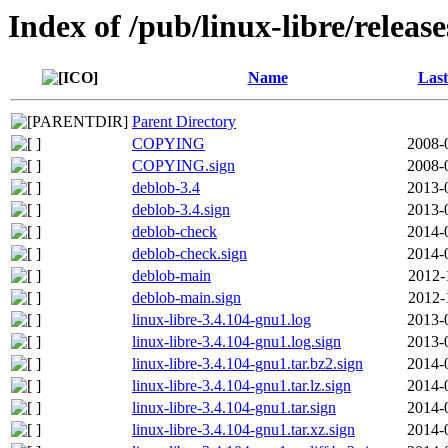
Index of /pub/linux-libre/releas
Name
Last
Parent Directory
COPYING
2008-
COPYING.sign
2008-
deblob-3.4
2013-
deblob-3.4.sign
2013-
deblob-check
2014-
deblob-check.sign
2014-
deblob-main
2012-
deblob-main.sign
2012-
linux-libre-3.4.104-gnu1.log
2013-
linux-libre-3.4.104-gnu1.log.sign
2013-
linux-libre-3.4.104-gnu1.tar.bz2.sign
2014-
linux-libre-3.4.104-gnu1.tar.lz.sign
2014-
linux-libre-3.4.104-gnu1.tar.sign
2014-
linux-libre-3.4.104-gnu1.tar.xz.sign
2014-