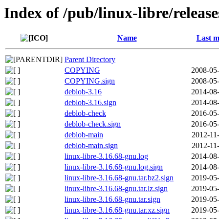
Index of /pub/linux-libre/releas
Name
Last m
Parent Directory
COPYING
2008-05-
COPYING.sign
2008-05-
deblob-3.16
2014-08-
deblob-3.16.sign
2014-08-
deblob-check
2016-05-
deblob-check.sign
2016-05-
deblob-main
2012-11
deblob-main.sign
2012-11
linux-libre-3.16.68-gnu.log
2014-08-
linux-libre-3.16.68-gnu.log.sign
2014-08-
linux-libre-3.16.68-gnu.tar.bz2.sign
2019-05-
linux-libre-3.16.68-gnu.tar.lz.sign
2019-05-
linux-libre-3.16.68-gnu.tar.sign
2019-05-
linux-libre-3.16.68-gnu.tar.xz.sign
2019-05-