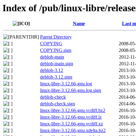
Index of /pub/linux-libre/releas
Name
Last m
Parent Directory
COPYING
2008-05-
COPYING.sign
2008-05-
deblob-main
2012-11
deblob-main.sign
2012-11
deblob-3.12
2013-10-
deblob-3.12.sign
2013-10-
linux-libre-3.12.66-gnu.log
2013-10-
linux-libre-3.12.66-gnu.log.sign
2013-10-
deblob-check
2014-06-
deblob-check.sign
2014-06-
linux-libre-3.12.66-gnu.vcdiff.bz2
2016-10-
linux-libre-3.12.66-gnu.vcdiff.lz
2016-10-
linux-libre-3.12.66-gnu.vcdiff.xz
2016-10-
linux-libre-3.12.66-gnu.xdelta.bz2
2016-10-