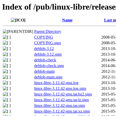
Index of /pub/linux-libre/releas
Name
Last m
Parent Directory
COPYING
2008-05-
COPYING.sign
2008-05-
deblob-3.12
2013-10-
deblob-3.12.sign
2013-10-
deblob-check
2014-06-
deblob-check.sign
2014-06-
deblob-main
2012-11
deblob-main.sign
2012-11
linux-libre-3.12.42-gnu.log
2013-10-
linux-libre-3.12.42-gnu.log.sign
2013-10-
linux-libre-3.12.42-gnu.tar.bz2.sign
2015-05-
linux-libre-3.12.42-gnu.tar.lz.sign
2015-05-
linux-libre-3.12.42-gnu.tar.sign
2015-05-
linux-libre-3.12.42-gnu.tar.xz.sign
2015-05-