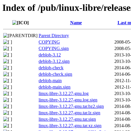
Index of /pub/linux-libre/releas
Name
Last m
Parent Directory
COPYING
2008-05-
COPYING.sign
2008-05-
deblob-3.12
2013-10-
deblob-3.12.sign
2013-10-
deblob-check
2014-06-
deblob-check.sign
2014-06-
deblob-main
2012-11
deblob-main.sign
2012-11
linux-libre-3.12.27-gnu.log
2013-10-
linux-libre-3.12.27-gnu.log.sign
2013-10-
linux-libre-3.12.27-gnu.tar.bz2.sign
2014-08-
linux-libre-3.12.27-gnu.tar.lz.sign
2014-08-
linux-libre-3.12.27-gnu.tar.sign
2014-08-
linux-libre-3.12.27-gnu.tar.xz.sign
2014-08-