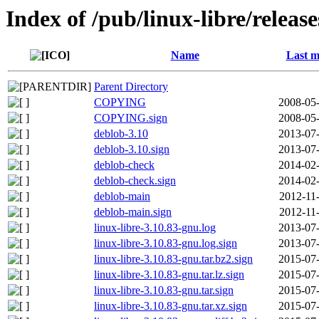
Index of /pub/linux-libre/releas
Name
Last m
Parent Directory
COPYING
2008-05-
COPYING.sign
2008-05-
deblob-3.10
2013-07-
deblob-3.10.sign
2013-07-
deblob-check
2014-02-
deblob-check.sign
2014-02-
deblob-main
2012-11
deblob-main.sign
2012-11
linux-libre-3.10.83-gnu.log
2013-07-
linux-libre-3.10.83-gnu.log.sign
2013-07-
linux-libre-3.10.83-gnu.tar.bz2.sign
2015-07-
linux-libre-3.10.83-gnu.tar.lz.sign
2015-07-
linux-libre-3.10.83-gnu.tar.sign
2015-07-
linux-libre-3.10.83-gnu.tar.xz.sign
2015-07-