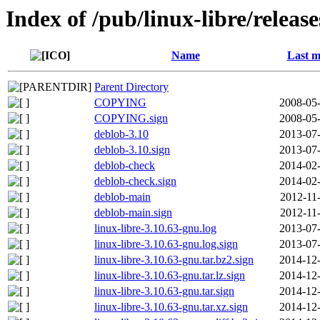
Index of /pub/linux-libre/releas
Name
Last m
Parent Directory
COPYING
2008-05-
COPYING.sign
2008-05-
deblob-3.10
2013-07-
deblob-3.10.sign
2013-07-
deblob-check
2014-02-
deblob-check.sign
2014-02-
deblob-main
2012-11
deblob-main.sign
2012-11
linux-libre-3.10.63-gnu.log
2013-07-
linux-libre-3.10.63-gnu.log.sign
2013-07-
linux-libre-3.10.63-gnu.tar.bz2.sign
2014-12-
linux-libre-3.10.63-gnu.tar.lz.sign
2014-12-
linux-libre-3.10.63-gnu.tar.sign
2014-12-
linux-libre-3.10.63-gnu.tar.xz.sign
2014-12-