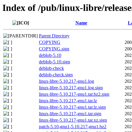
Index of /pub/linux-libre/releas
Name
La
Parent Directory
COPYING
200
COPYING.sign
200
deblob-5.10
202
deblob-5.10.sign
202
deblob-check
202
deblob-check.sign
202
linux-libre-5.10.217-gnu1.log
202
linux-libre-5.10.217-gnu1.log.sign
202
linux-libre-5.10.217-gnu1.tar.bz2.sign
202
linux-libre-5.10.217-gnu1.tar.lz
202
linux-libre-5.10.217-gnu1.tar.lz.sign
202
linux-libre-5.10.217-gnu1.tar.sign
202
linux-libre-5.10.217-gnu1.tar.xz.sign
202
patch-5.10-gnu1-5.10.217-gnu1.bz2
202